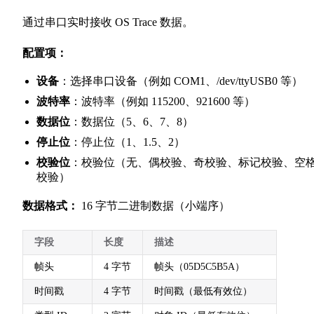
通过串口实时接收 OS Trace 数据。
配置项：
设备
：选择串口设备（例如 COM1、/dev/ttyUSB0 等）
波特率
：波特率（例如 115200、921600 等）
数据位
：数据位（5、6、7、8）
停止位
：停止位（1、1.5、2）
校验位
：校验位（无、偶校验、奇校验、标记校验、空
校验）
数据格式：
16 字节二进制数据（小端序）
字段
长度
描述
帧头
4 字节
帧头（05D5C5B5A）
时间戳
4 字节
时间戳（最低有效位）