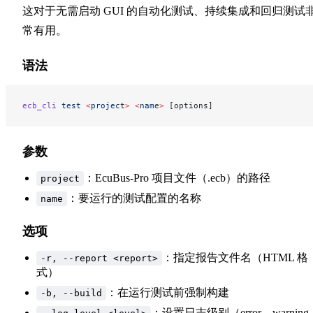
这对于无需启动 GUI 的自动化测试、持续集成和回归测试
常有用。
语法
ecb_cli
 test
 <
projec
t
>
 <
nam
e
>
 [options]
参数
：EcuBus-Pro 项目文件（.ecb）的路径
project
：要运行的测试配置的名称
name
选项
：指定报告文件名（HTML 格
-r, --report <report>
式）
：在运行测试前强制构建
-b, --build
：设置日志级别（error、warning