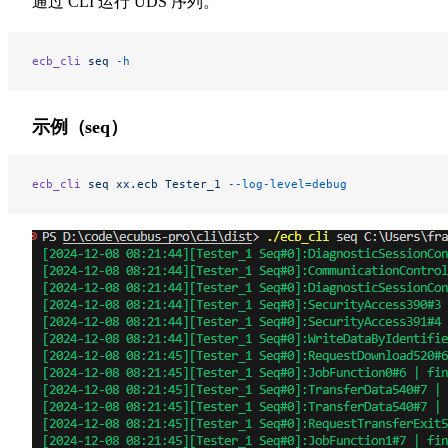
通过 CLI 运行 UDS 序列。
ecb_cli
 seq
 -h
示例（seq）
ecb_cli
 seq
 xx.ecb
 Tester_1
 --log-level=debug