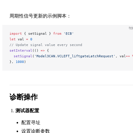
周期性信号更新的示例脚本：
typ
import
 { setSignal } 
from
 'ECB'
let
 val 
=
 0
// Update signal value every second
setInterval
(() 
=>
 {
  setSignal
(
'Model3CAN.VCLEFT_liftgateLatchRequest'
, val
++
 
}, 
1000
)
诊断操作
测试器配置
配置寻址
设置诊断参数