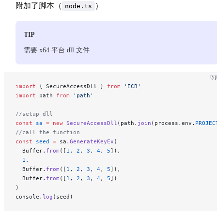
附加了脚本（
）
node.ts
TIP
需要 x64 平台 dll 文件
typ
import
 { SecureAccessDll } 
from
 'ECB'
import
 path 
from
 'path'
//setup dll
const
 sa
 =
 new
 SecureAccessDll
(path.
join
(process.env.
PROJEC
//call the function
const
 seed
 =
 sa.
GenerateKeyEx
(
  Buffer.
from
([
1
, 
2
, 
3
, 
4
, 
5
]),
  1
,
  Buffer.
from
([
1
, 
2
, 
3
, 
4
, 
5
]),
  Buffer.
from
([
1
, 
2
, 
3
, 
4
, 
5
])
)
console.
log
(seed)